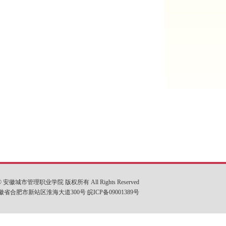
t © 安徽城市管理职业学院 版权所有 All Rights Reserved
省合肥市新站区淮海大道300号 皖ICP备09001389号