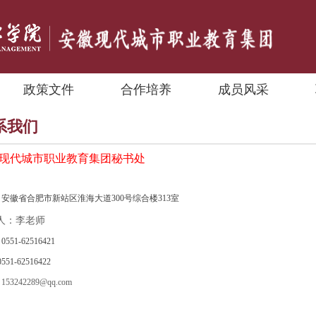
政策文件
合作培养
成员风采
系我们
现代城市职业教育集团秘书处
：安徽省合肥市新站区
淮海大道300号综合楼313室
人：李老师
：
0551-
62516421
-62516422
：
153242289@qq.com